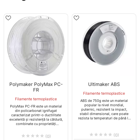
Polymaker PolyMax PC-
Ultimaker ABS
FR
Filamente termoplastice
Filamente termoplastice
ABS de 750g este un material
popular la nivel mondial,
PolyMax PC-FR este un material
puternic, rezistent la impact,
din policarbonat ignifugat
stabil dimensional, care poate
caracterizat printr-o ductilitate
rezista la temperaturi de până la
excelentă și rezistență la căldură,
85 °C. Este o alegere bună pentru
combinate cu proprietăți
piese complexe și prototipuri
ignifuge.
funcționale.





(0)





(0)