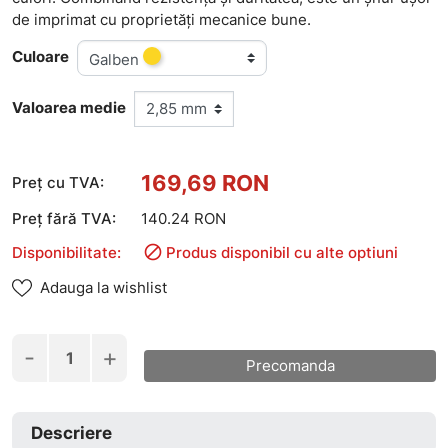
de imprimat cu proprietăți mecanice bune.
Culoare
Galben
Valoarea medie
169,69 RON
Preț cu TVA:
Preț fără TVA:
140.24 RON

Disponibilitate:
Produs disponibil cu alte optiuni
Adauga la wishlist
-
+
Precomanda
Descriere