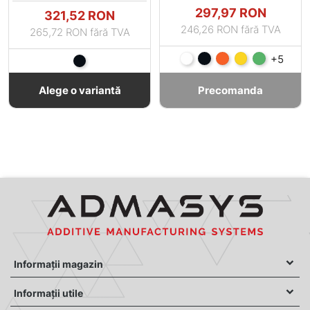
Pret
297,97 RON
Pret
321,52 RON
246,26 RON fără TVA
265,72 RON fără TVA
Alb
Negru
Portocaliu
Galben
Verde
+5
Negru
Alege o variantă
Precomanda
Informații magazin
Informații utile