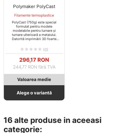
Polymaker PolyCast
Filamente termoplastice
PolyCast (750g) este special
formulat pentru modele
modelabile pentru turnare și
turnare ulterioară a metalului.
Datorită imprimării 3D foarte
ușoare și la prețuri accesibile,
înlocuiește preimpregnatele din





(0)
ceară utilizate în industrie.
Pret
296,17 RON
244,77 RON fără TVA
Valoarea medie
Alege o variantă
16 alte produse in aceeasi
categorie: