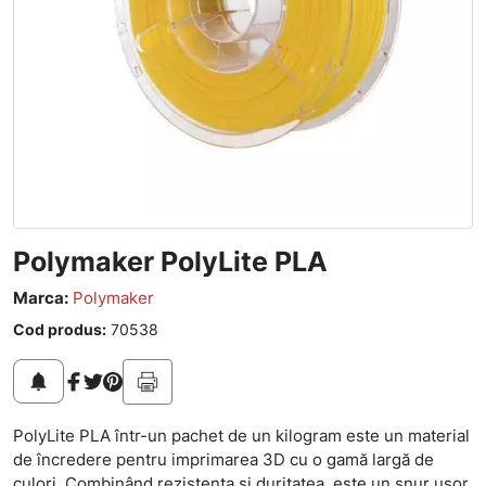
Polymaker PolyLite PLA
Marca:
Polymaker
Cod produs:
70538
notifications
PolyLite PLA într-un pachet de un kilogram este un material
de încredere pentru imprimarea 3D cu o gamă largă de
culori. Combinând rezistența și duritatea, este un șnur ușor