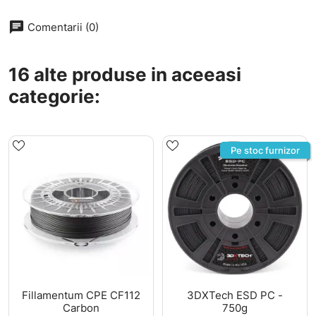
chat
Comentarii (0)
16 alte produse in aceeasi
categorie:
Pe stoc furnizor
Fillamentum CPE CF112
3DXTech ESD PC -
Carbon
750g