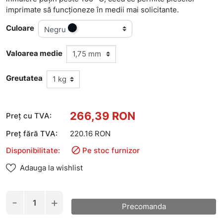
imprimate să funcționeze în medii mai solicitante.
Culoare
Negru
Valoarea medie
Greutatea
266,39 RON
Preț cu TVA:
Preț fără TVA:
220.16 RON

Disponibilitate:
Pe stoc furnizor
Adauga la wishlist
-
+
Precomanda