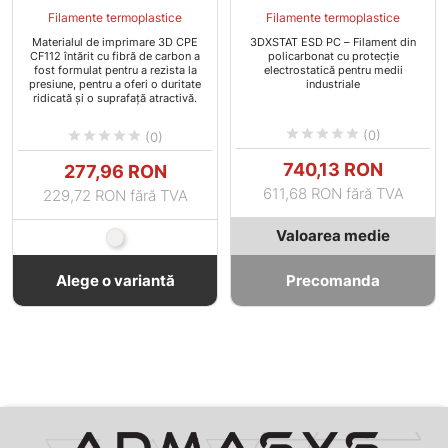
Filamente termoplastice
Filamente termoplastice
Materialul de imprimare 3D CPE
3DXSTAT ESD PC – Filament din
CF112 întărit cu fibră de carbon a
policarbonat cu protecție
fost formulat pentru a rezista la
electrostatică pentru medii
presiune, pentru a oferi o duritate
industriale
ridicată și o suprafață atractivă.





(0)





(0)
Pret
Pret
740,13 RON
277,96 RON
611,68 RON fără TVA
229,72 RON fără TVA
Valoarea medie
Natural
Alege o variantă
Precomanda