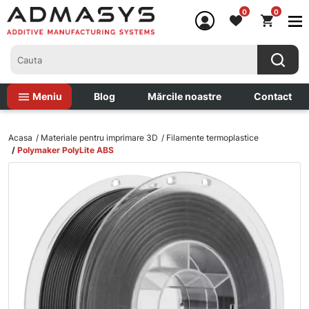
0
0
Meniu
Blog
Mărcile noastre
Contact
Acasa
Materiale pentru imprimare 3D
Filamente termoplastice
Polymaker PolyLite ABS