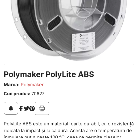
Polymaker PolyLite ABS
Marca:
Polymaker
Cod produs:
70627
notifications
PolyLite ABS este un material foarte durabil, cu o rezistență
ridicată la impact și la căldură. Acesta are o temperatură de
înmuiere puțin peste 100 °C, ceea ce permite pieselor