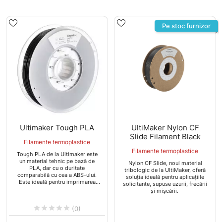
Pe stoc furnizor
Ultimaker Tough PLA
UltiMaker Nylon CF
Slide Filament Black
Filamente termoplastice
Filamente termoplastice
Tough PLA de la Ultimaker este
un material tehnic pe bază de
Nylon CF Slide, noul material
PLA, dar cu o duritate
tribologic de la UltiMaker, oferă
comparabilă cu cea a ABS-ului.
soluția ideală pentru aplicațiile
Este ideală pentru imprimarea
solicitante, supuse uzurii, frecării
fiabilă a modelelor mari și cu
și mișcării.
caracter tehnic, se poate utiliza
pentru prototipurilor funcționale,





(0)
a instrumentelor și a ajutoarelor
de producție. Are o utilizare