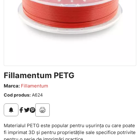
Fillamentum PETG
Marca:
Fillamentum
Cod produs:
A624
notifications
Materialul PETG este popular pentru ușurința cu care poate
fi imprimat 3D și pentru proprietățile sale specifice potrivite
pentru o serie de imprimări practice.