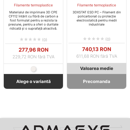
Filamente termoplastice
Filamente termoplastice
Materialul de imprimare 3D CPE
3DXSTAT ESD PC – Filament din
CF112 întărit cu fibră de carbon a
policarbonat cu protecție
fost formulat pentru a rezista la
electrostatică pentru medii
presiune, pentru a oferi o duritate
industriale
ridicată și o suprafață atractivă.





(0)





(0)
Pret
Pret
740,13 RON
277,96 RON
611,68 RON fără TVA
229,72 RON fără TVA
Valoarea medie
Natural
Alege o variantă
Precomanda