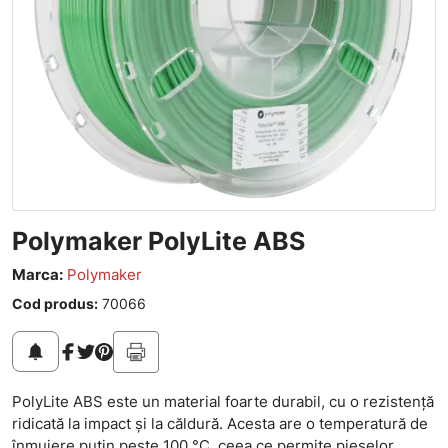
Polymaker PolyLite ABS
Marca:
Polymaker
Cod produs:
70066
notifications
PolyLite ABS este un material foarte durabil, cu o rezistență
ridicată la impact și la căldură. Acesta are o temperatură de
înmuiere puțin peste 100 °C, ceea ce permite pieselor