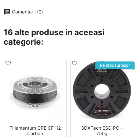
chat
Comentarii (0)
16 alte produse in aceeasi
categorie:
Pe stoc furnizor
Fillamentum CPE CF112
3DXTech ESD PC -
Carbon
750g