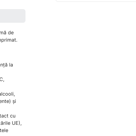
amă de
mprimat.
ență la
C,
lcooli,
ente) și
ntact cu
ările UE),
tele