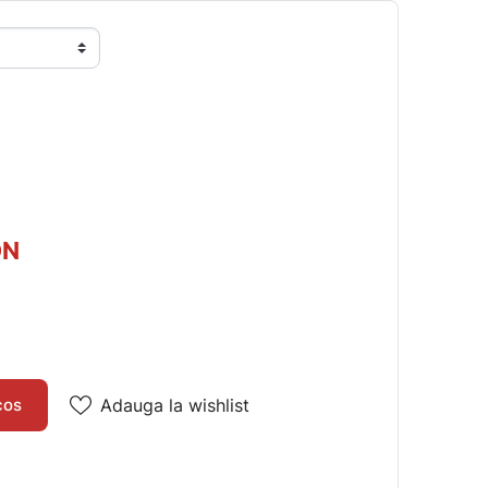
ON
cos
Adauga la wishlist