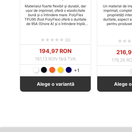
Materialul foarte flexibil și durabil, dar
Un material de im
ușor de imprimat, oferă o elasticitate
imprimat, complet
bună și o întindere mare. PolyFlex
proprietăți inte
TPU95 (fost PolyFlex) oferă o duritate
duritate, aspect a
de 95A (Shore A) și o întindere triplă
pentru produsel
înainte de rupere.
Formulă unică de
cooperării 





(0)



Pret
194,97 RON
Pret
216,
161,13 RON fără TVA
179,26 RO
Alb
Negru
Portocaliu
Galben
Blue
+1
Alege o variantă
Alege o