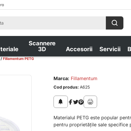
.ro
Scannere
teriale
3D
Accesorii
Servicii
B
Fillamentum PETG
Marca:
Fillamentum
Cod produs:
A625
notifications
Materialul PETG este popular pentr
pentru proprietățile sale specifice 