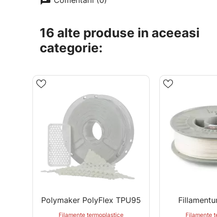
16 alte produse in aceeasi
categorie:
Polymaker PolyFlex TPU95
Fillament
Filamente termoplastice
Filamente t