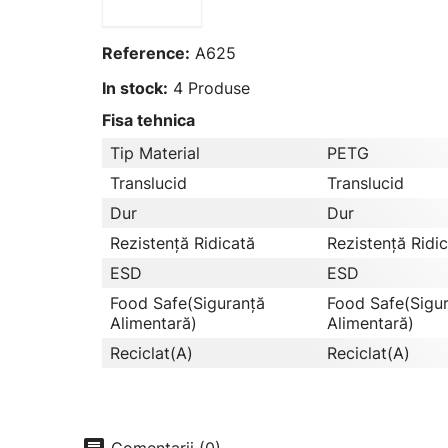
Reference:
A625
In stock:
4 Produse
Fisa tehnica
Tip Material
PETG
Translucid
Translucid
Dur
Dur
Rezistență Ridicată
Rezistență Ridi
ESD
ESD
Food Safe(Siguranță
Food Safe(Sigu
Alimentară)
Alimentară)
Reciclat(a)
Reciclat(a)
chat
Comentarii (0)