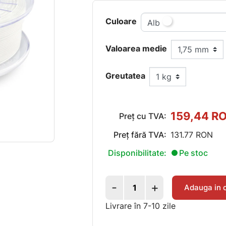
Culoare
Alb
Valoarea medie
Greutatea
159,44 R
Preț cu TVA:
Preț fără TVA:
131.77 RON
Disponibilitate:
Pe stoc
-
+
Adauga in 
Livrare în 7-10 zile