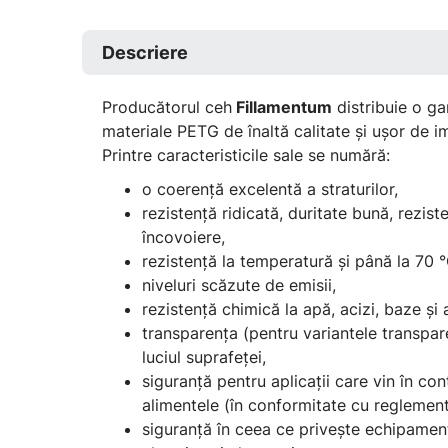
Descriere
Producătorul ceh
Fillamentum
distribuie o g
materiale PETG de înaltă calitate și ușor de i
Printre caracteristicile sale se numără:
o coerență excelentă a straturilor,
rezistență ridicată, duritate bună, rezist
încovoiere,
rezistență la temperatură și până la 70 °
niveluri scăzute de emisii,
rezistență chimică la apă, acizi, baze și a
transparența (pentru variantele transpar
luciul suprafeței,
siguranță pentru aplicații care vin în co
alimentele (în conformitate cu reglement
siguranță în ceea ce privește echipamen