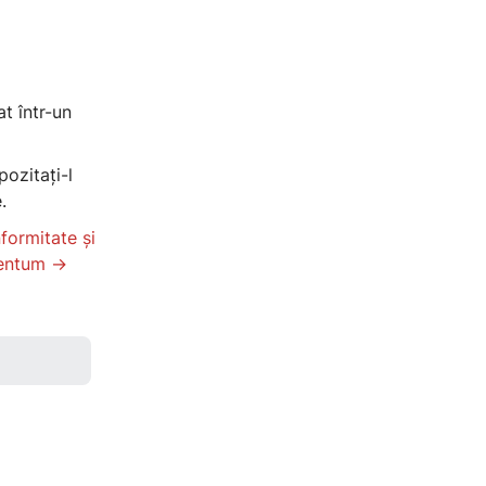
t într-un
ozitați-l
.
nformitate și
entum ->