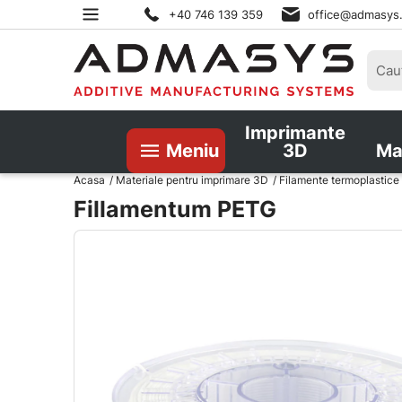
+40 746 139 359
office@admasys
Imprimante
Meniu
3D
Ma
Acasa
Materiale pentru imprimare 3D
Filamente termoplastice
Fillamentum PETG