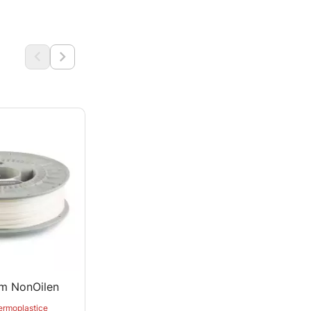


um NonOilen
Polymaker PolySupport
Breakaway
ermoplastice