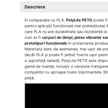
Descriere
În comparație cu PLA,
PolyLite PETG
poate fi 
pentru aplicații funcționale mai pretențioase î
care PLA nu are durabilitate sau rezistență la
cum ar fi
corpuri de lămpi, piese vibrante sa
prototipuri funcționale
în proiectarea produse
Materialul este, de asemenea, mai ușor de pre
decât PLA și poate fi șlefuit foarte ușor pent
o suprafață netedă. PolyLite PETG este dispon
gamă de nuanțe, inclusiv o versiune transpare
compatibil cu aproape toate imprimantele 3D
piață.