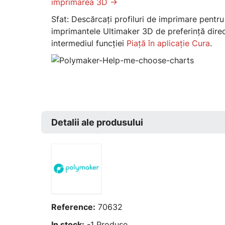
imprimarea 3D ->
Sfat: Descărcați profiluri de imprimare pentru
imprimantele Ultimaker 3D de preferință direc
intermediul funcției
Piață în aplicație Cura
.
Detalii ale produsului
Reference:
70632
In stock:
-1 Produse