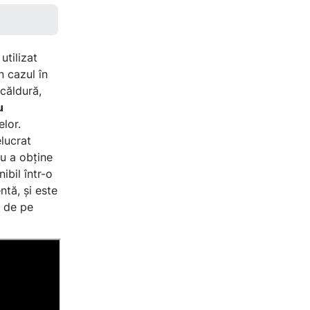
utilizat
n cazul în
 căldură,
u
lor.
lucrat
ru a obține
ibil într-o
ntă, și este
 de pe