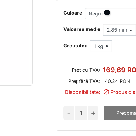
Culoare
Negru
Valoarea medie
Greutatea
169,69 R
Preț cu TVA:
Preț fără TVA:
140.24 RON

Disponibilitate:
Produs disp
-
+
Precom