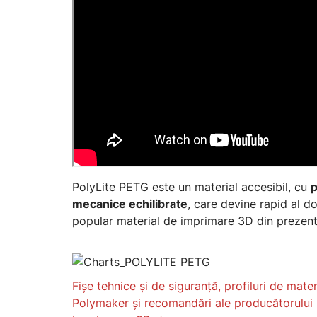
PolyLite PETG este un material accesibil, cu
p
mecanice echilibrate
, care devine rapid al do
popular material de imprimare 3D din prezent
Fișe tehnice și de siguranță, profiluri de mater
Polymaker și recomandări ale producătorului