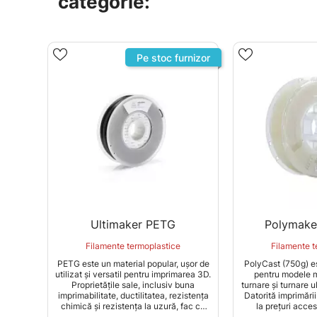
categorie:
Pe stoc furnizor
Ultimaker PETG
Polymake
Filamente termoplastice
Filamente t
PETG este un material popular, ușor de
PolyCast (750g) es
utilizat și versatil pentru imprimarea 3D.
pentru modele m
Proprietățile sale, inclusiv buna
turnare și turnare u
imprimabilitate, ductilitatea, rezistența
Datorită imprimării
chimică și rezistența la uzură, fac ca
la prețuri acces
Ultimaker PETG să fie potrivit pentru o
preimpregnatele di