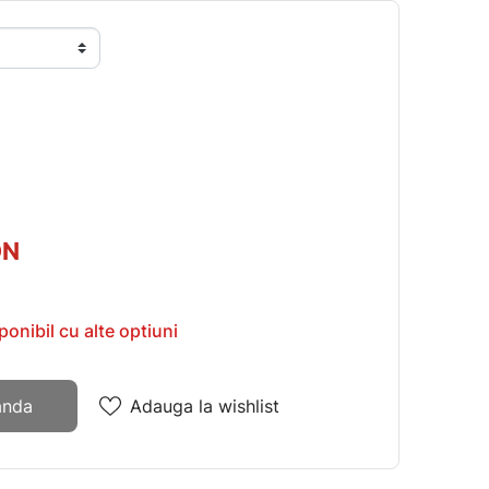
ON
onibil cu alte optiuni
anda
Adauga la wishlist