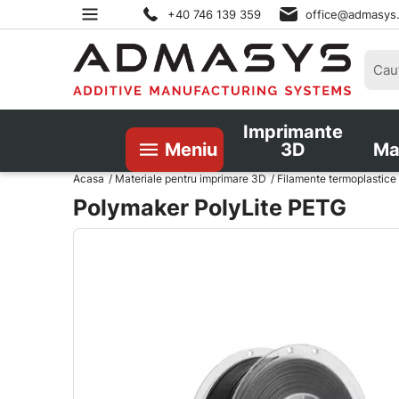
+40 746 139 359
office@admasys
Imprimante
Meniu
3D
Ma
Acasa
Materiale pentru imprimare 3D
Filamente termoplastice
Polymaker PolyLite PETG