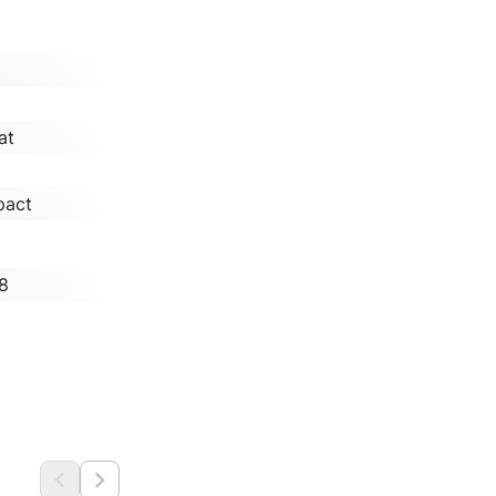
at
pact
8

