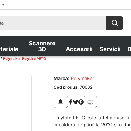
.ro
Scannere
teriale
3D
Accesorii
Servicii
B
Polymaker PolyLite PETG
Marca:
Polymaker
Cod produs:
70632
notifications
PolyLite PETG este la fel de ușor d
la căldură de până la 20°C și o dur