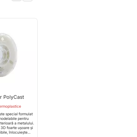
r PolyCast
Fillamentum ABS Extrafill
ermoplastice
Filamente termoplastice
te special formulat
Materialul ABS Extrafill este foarte
TPU 
odelabile pentru
potrivit pentru producția de piese
combi
lterioară a metalului.
funcționale, în comparație cu PLA,
pla
 3D foarte ușoare și
acesta rezistă mai bine la temperaturi
f
ibile, înlocuiește
ridicate și la substanțe chimice.
coer
n ceară utilizate în
care