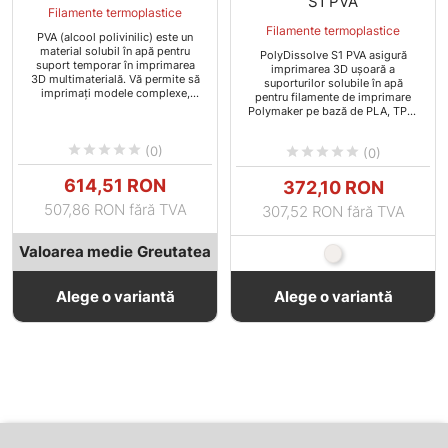
S1 PVA
Filamente termoplastice
Filamente termoplastice
PVA (alcool polivinilic) este un
material solubil în apă pentru
PolyDissolve S1 PVA asigură
suport temporar în imprimarea
imprimarea 3D ușoară a
3D multimaterială. Vă permite să
suporturilor solubile în apă
imprimați modele complexe,
pentru filamente de imprimare
forme complicate cu cavități etc.
Polymaker pe bază de PLA, TPU,
PVB sau nylon.





(0)





(0)
Pret
Pret
614,51 RON
372,10 RON
507,86 RON fără TVA
307,52 RON fără TVA
Valoarea medie
Greutatea
Natural
Alege o variantă
Alege o variantă