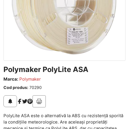
Polymaker PolyLite ASA
Marca:
Polymaker
Cod produs:
70290
notifications
PolyLite ASA este o alternativă la ABS cu rezistență sporită
la condițiile meteorologice. Are aceleași proprietăți
mecanice și termice ca PolyLite ABS, dar cu capacitatea