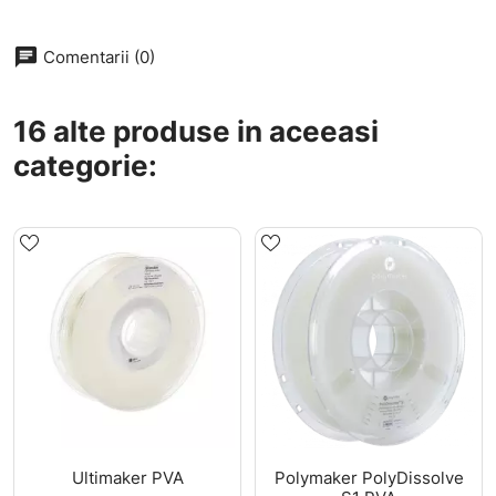
chat
Comentarii (0)
16 alte produse in aceeasi
categorie:
Ultimaker PVA
Polymaker PolyDissolve