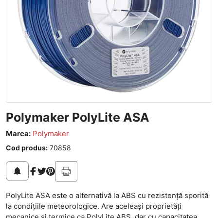
Polymaker PolyLite ASA
Marca:
Polymaker
Cod produs:
70858
notifications
PolyLite ASA este o alternativă la ABS cu rezistență sporită
la condițiile meteorologice. Are aceleași proprietăți
mecanice și termice ca PolyLite ABS, dar cu capacitatea