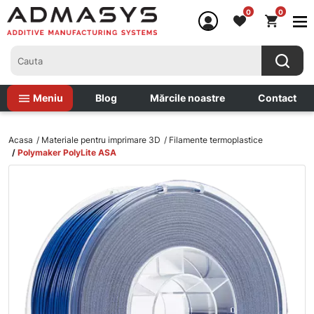
0
0
Meniu
Blog
Mărcile noastre
Contact
Acasa
Materiale pentru imprimare 3D
Filamente termoplastice
Polymaker PolyLite ASA