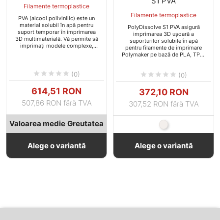
S1 PVA
Filamente termoplastice
Filamente termoplastice
PVA (alcool polivinilic) este un
material solubil în apă pentru
PolyDissolve S1 PVA asigură
suport temporar în imprimarea
imprimarea 3D ușoară a
3D multimaterială. Vă permite să
suporturilor solubile în apă
imprimați modele complexe,
pentru filamente de imprimare
forme complicate cu cavități etc.
Polymaker pe bază de PLA, TPU,
PVB sau nylon.





(0)





(0)
Pret
Pret
614,51 RON
372,10 RON
507,86 RON fără TVA
307,52 RON fără TVA
Valoarea medie
Greutatea
Natural
Alege o variantă
Alege o variantă