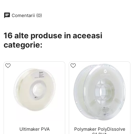
chat
Comentarii (0)
16 alte produse in aceeasi
categorie:
Ultimaker PVA
Polymaker PolyDissolve